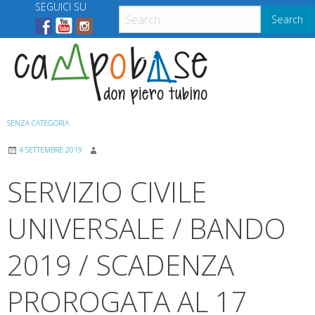
Skip
SEGUICI SU
Search
to
content
Menu
SENZA CATEGORIA
4 SETTEMBRE 2019
SERVIZIO CIVILE
UNIVERSALE / BANDO
2019 / SCADENZA
PROROGATA AL 17