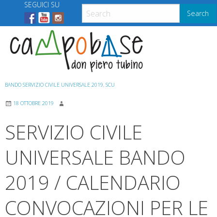
Skip
SEGUICI SU
Search
to
content
Menu
BANDO SERVIZIO CIVILE UNIVERSALE 2019
,
SCU
18 OTTOBRE 2019
SERVIZIO CIVILE
UNIVERSALE BANDO
2019 / CALENDARIO
CONVOCAZIONI PER LE