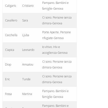
Pampano. Bambini e
Caligaris
Cristiano
famiglie-Genova
Ci sono. Persone senza
Cavallero
Sara
dimora-Genova
Porte Aperte. Persone
Cecchella
Ljuba
rifugiate-Genova
Io vhivo. Hiv e
Ciapica
Leonardo
accoglienza-Genova
Ci sono. Persone senza
Diop
Amsatou
dimora-Genova
Ci sono. Persone senza
Eric
Tunde
dimora-Genova
Pampano. Bambini e
Fossa
Martina
famiglie-Genova
Pampano. Bambini e