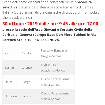
I candidati sotto elencati sono convocati per le
procedure
selettive
previste dal sistema di accreditamento di Caritas
Italiana (corso informativo e dinamiche di gruppo primo modulo)
che si svolgeranno il
30 ottobre 2019 dalle ore 9.45 alle ore 17.00
presso la sede dell’Area Giovani e Servizio Civile della
Caritas di Genova (Campo Base Don Piero Tubino) in Via
Lorenzo Stallo 10 – 16136 GENOVA.
Pampano. Bambini e
Agosti
Claudia
famiglie-Genova
Io vhivo. Hiv e
Berruti
Lorenzo
accoglienza-Genova
Ci sono. Persone senza
Bruno
Giorgia
dimora-Genova
Ci sono. Persone senza
Bruzzone
Giorgio
dimora-Genova