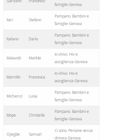
Garziano
Francesco
famiglie-Genova
Pampano. Bambini e
Ilari
Stefano
famiglie-Genova
Pampano. Bambini e
Italiano
Daria
famiglie-Genova
Io vhivo. Hiv e
Malavolti
Matilde
accoglienza-Genova
Io vhivo. Hiv e
Marrollo
Francesca
accoglienza-Genova
Pampano. Bambini e
Michienzi
Luisa
famiglie-Genova
Pampano. Bambini e
Mope
Christelle
famiglie-Genova
Ci sono. Persone senza
Ojiegbe
Samuel
dimora-Genova