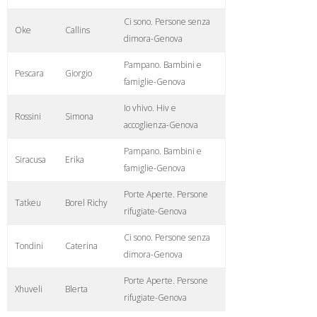
Ci sono. Persone senza
Oke
Callins
dimora-Genova
Pampano. Bambini e
Pescara
Giorgio
famiglie-Genova
Io vhivo. Hiv e
Rossini
Simona
accoglienza-Genova
Pampano. Bambini e
Siracusa
Erika
famiglie-Genova
Porte Aperte. Persone
Tatkeu
Borel Richy
rifugiate-Genova
Ci sono. Persone senza
Tondini
Caterina
dimora-Genova
Porte Aperte. Persone
Xhuveli
Blerta
rifugiate-Genova