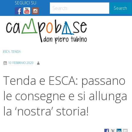
Skip
SEGUICI SU
Search
to
content
Menu
ESCA
,
TENDA
10 FEBBRAIO 2020
Tenda e ESCA: passano
le consegne e si allunga
la ‘nostra’ storia!