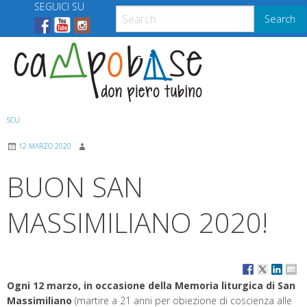
Skip
SEGUICI SU
Search
to
content
Menu
SCU
12 MARZO 2020
BUON SAN
MASSIMILIANO 2020!
Ogni 12 marzo, in occasione della Memoria liturgica di San
Massimiliano
(martire a 21 anni per obiezione di coscienza alle