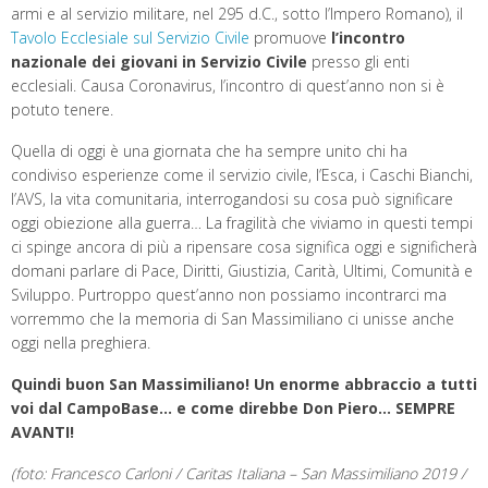
armi e al servizio militare, nel 295 d.C., sotto l’Impero Romano), il
Tavolo Ecclesiale sul Servizio Civile
promuove
l’incontro
nazionale dei giovani in Servizio Civile
presso gli enti
ecclesiali. Causa Coronavirus, l’incontro di quest’anno non si è
potuto tenere.
Quella di oggi è una giornata che ha sempre unito chi ha
condiviso e
sperienze come il servizio civile, l’Esca, i Caschi Bianchi,
l’AVS, la vita comunitaria, interrogandosi su cosa può significare
oggi obiezione alla guerra… La fragilità che viviamo in questi tempi
ci spinge ancora di più a ripensare cosa significa oggi e significherà
domani parlare di Pace, Diritti, Giustizia, Carità, Ultimi, Comunità e
Sviluppo. Purtroppo quest’anno non possiamo incontrarci ma
vorremmo che la memoria di San Massimiliano ci unisse anche
oggi nella preghiera.
Quindi buon San Massimiliano! Un enorme abbraccio a tutti
voi dal CampoBase… e come direbbe Don Piero… SEMPRE
AVANTI!
(foto: Francesco Carloni / Caritas Italiana – San Massimiliano 2019 /