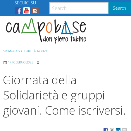
Skip
SEGUICI SU
Search
to
content
Menu
GIORNATA SOLIDARIETÀ
,
NOTIZIE
17 FEBBRAIO 2023
Giornata della
Solidarietà e gruppi
giovani. Come iscriversi.