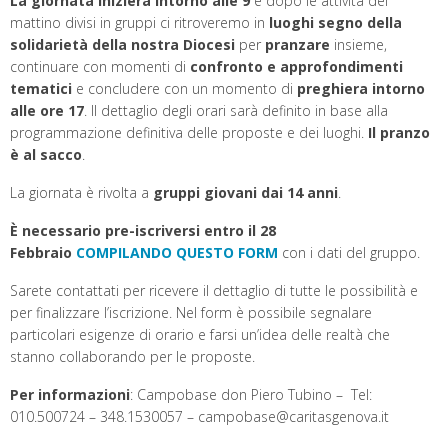
La giornata inizierà intorno alle 9
e dopo le attività del
mattino divisi in gruppi ci ritroveremo in
luoghi segno della
solidarietà della nostra Diocesi
per
pranzare
insieme,
continuare con momenti di
confronto e approfondimenti
tematici
e concludere con un momento di
preghiera intorno
alle ore 17
. Il dettaglio degli orari sarà definito in base alla
programmazione definitiva delle proposte e dei luoghi.
Il pranzo
è al sacco
.
La giornata è rivolta a
gruppi giovani dai 14 anni
.
È necessario pre-iscriversi entro il 28
Febbraio
COMPILANDO QUESTO FORM
con i dati del gruppo.
Sarete contattati per ricevere il dettaglio di tutte le possibilità e
per finalizzare l’iscrizione. Nel form è possibile segnalare
particolari esigenze di orario e farsi un’idea delle realtà che
stanno collaborando per le proposte.
Per informazioni
: Campobase don Piero Tubino – Tel:
010.500724 – 348.1530057 – campobase@caritasgenova.it