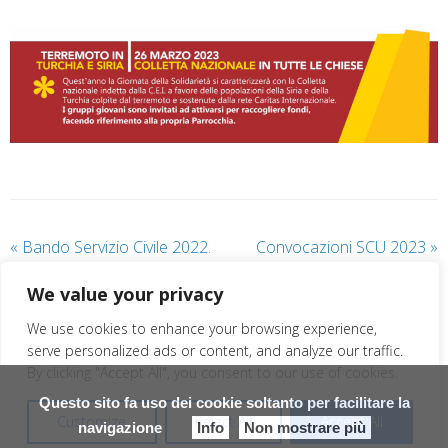
«
Bando Servizio Civile 2022.
Convocazioni SCU 2023
»
SCADENZA PROROGATA AL
We value your privacy
20 FEBBRAIO
We use cookies to enhance your browsing experience,
serve personalized ads or content, and analyze our traffic.
By clicking "Accept All", you consent to our use of cookies.
Questo sito fa uso dei cookie soltanto per facilitare la
Customize
Reject All
Accept All
navigazione
Info
Non mostrare più