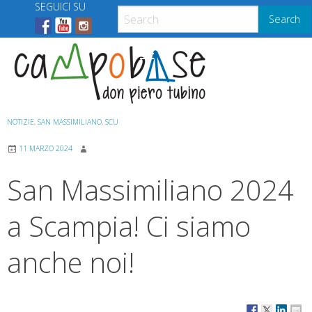
Skip
SEGUICI SU
Search
to
content
Menu
NOTIZIE
,
SAN MASSIMILIANO
,
SCU
11 MARZO 2024
San Massimiliano 2024
a Scampia! Ci siamo
anche noi!