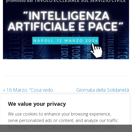
«
16 Marzo: “Cosa vedo
Giornata della Solidarietà
quando guardo?” Esperienze
2024: le iniziative con i giovani
We value your privacy
per i gruppi giovani!
»
We use cookies to enhance your browsing experience,
serve personalized ads or content, and analyze our traffic.
By clicking "Accept All", you consent to our use of cookies.