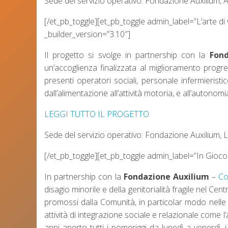
Sede del servizio operativo: Fondazione Auxilium,
[/et_pb_toggle][et_pb_toggle admin_label=”L’arte di v
_builder_version=”3.10″]
Il progetto si svolge in partnership con la
Fond
un’accoglienza finalizzata al miglioramento progres
presenti operatori sociali, personale infermieristic
dall’alimentazione all’attività motoria, e all’autonom
LEGGI TUTTO IL PROGETTO
Sede del servizio operativo: Fondazione Auxilium, 
[/et_pb_toggle][et_pb_toggle admin_label=”In Gioco.
In partnership con la
Fondazione Auxilium
–
Co
disagio minorile e della genitorialità fragile nel Ce
promossi dalla Comunità, in particolar modo nelle at
attività di integrazione sociale e relazionale come l
anni aperto tutti i pomeriggi da lunedì a venerdì, i