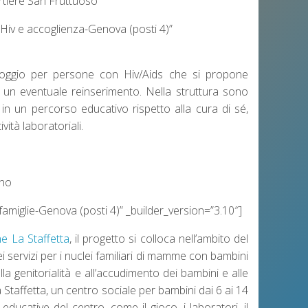
rtiere San Fruttuoso
. Hiv e accoglienza-Genova (posti 4)”
loggio per persone con Hiv/Aids che si propone
 di un eventuale reinserimento. Nella struttura sono
ti in un percorso educativo rispetto alla cura di sé,
vità laboratoriali.
ino
famiglie-Genova (posti 4)” _builder_version=”3.10″]
ne La Staffetta
, il progetto si colloca nell’ambito del
ei servizi per i nuclei familiari di mamme con bambini
la genitorialità e all’accudimento dei bambini e alle
a Staffetta, un centro sociale per bambini dai 6 ai 14
educative del centro, come il gioco, i laboratori, il