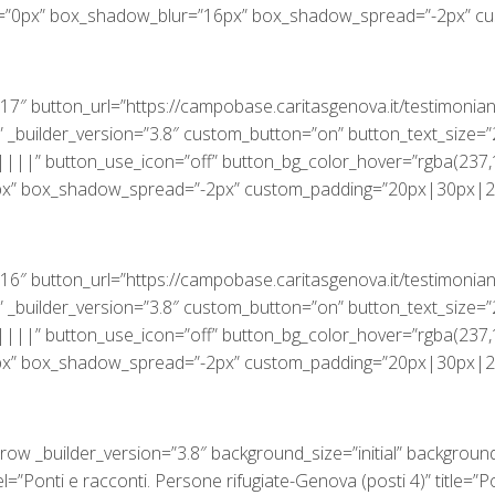
l=”0px” box_shadow_blur=”16px” box_shadow_spread=”-2px” 
17″ button_url=”https://campobase.caritasgenova.it/testimoni
 _builder_version=”3.8″ custom_button=”on” button_text_size=”
|||” button_use_icon=”off” button_bg_color_hover=”rgba(237,
px” box_shadow_spread=”-2px” custom_padding=”20px|30px|2
16″ button_url=”https://campobase.caritasgenova.it/testimoni
 _builder_version=”3.8″ custom_button=”on” button_text_size=”
|||” button_use_icon=”off” button_bg_color_hover=”rgba(237,
px” box_shadow_spread=”-2px” custom_padding=”20px|30px|2
row _builder_version=”3.8″ background_size=”initial” backgroun
”Ponti e racconti. Persone rifugiate-Genova (posti 4)” title=”Po