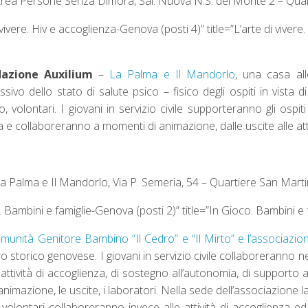
 Area Persone Senza Dimora, Sal. Nuova N.S. del Monte 2 – Qua
ivere. Hiv e accoglienza-Genova (posti 4)” title=”L’arte di vivere
azione Auxilium
–
La Palma e Il Mandorlo
, una casa al
sivo dello stato di salute psico – fisico degli ospiti in vista
o, volontari. I giovani in servizio civile supporteranno gli ospi
ia e collaboreranno a momenti di animazione, dalle uscite alle atti
La Palma e Il Mandorlo, Via P. Semeria, 54 – Quartiere San Mart
 Bambini e famiglie-Genova (posti 2)” title=”In Gioco. Bambini e 
munità Genitore Bambino “Il Cedro” e “Il Mirto” e l’associazio
ntro storico genovese. I giovani in servizio civile collaboreranno n
tività di accoglienza, di sostegno all’autonomia, di supporto al
’animazione, le uscite, i laboratori. Nella sede dell’associazione l
 volontari collaboreranno invece alle attività di accoglienza ed 