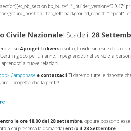
section][et_pb_section bb_built=”1″ _builder_version=”3.0.47
l” background_position=”top_left” background_repeat=”repeat”][
o Civile Nazionale
! Scade il
28 Settemb
Genova su
4 progetti diversi
(sotto, trovi le sintesi e i testi c
metterti in gioco per un anno, impegnandoti nel servizio a person
i, aprendoti a nuove relazioni.
ebook Campobase
e contattaci!
Ti daremo tutte le risposte che
vare il progetto che fa per te!
rre
entro le ore 18.00 del 28 settembre
, oppure possono ess
stata a chi presenta la domanda)
entro il 28 Settembre
.