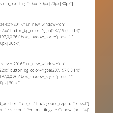
custom_padding=”20px|30px|20px|30px”]
anze-scn-2017/” url_new_window=”on”
22px” button_bg_color=”rgba(237,197,0,0.14)”
197,0,0.26)” box_shadow_style=”preset1″
0px|30px”]
anze-scn-2016/” url_new_window=”on”
22px” button_bg_color=”rgba(237,197,0,0.14)”
197,0,0.26)” box_shadow_style=”preset1″
0px|30px”]
d_position=”top_left” background_repeat=”repeat”]
nti e racconti. Persone rifugiate-Genova (posti 4)”