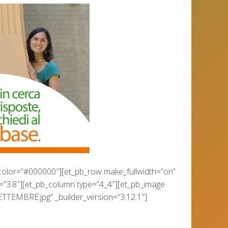
_color=”#000000″][et_pb_row make_fullwidth=”on”
”3.8″][et_pb_column type=”4_4″][et_pb_image
TEMBRE.jpg” _builder_version=”3.12.1″]