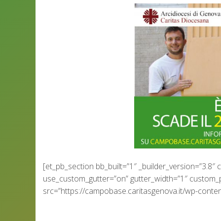
[et_pb_section bb_built=”1″ _builder_version=”3.
use_custom_gutter=”on” gutter_width=”1″ custom_
src=”https://campobase.caritasgenova.it/wp-con