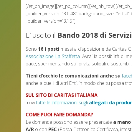
[/et_pb_image][/et_pb_column][/et_pb_row][/et_pb_
_builder_version=”3.0.48″ background_size=”initia
_builder_version=”3.15″]
E’ uscito il
Bando 2018 di Servizi
Sono
16 i posti
messi a disposizione da Caritas 
Associazione La Staffetta
. Avrai la possibilità di 
pace, sperimentando stili di vita solidali e sostenibil
Tieni d’occhio le comunicazioni anche su
fac
anche a quelli di altri Enti, in modo che tu possa tro
SUL SITO DI CARITAS ITALIANA
trovi
tutte le informazioni sugli
allegati da produ
COME PUOI FARE DOMANDA?
Le domande possono essere presentate
a mano 
A/R
o con
PEC
(Posta Elettronica Certificata, inte