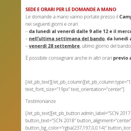
SEDE E ORARI PER LE DOMANDE A MANO
Le domande a mano vanno portate presso il
Camp
nei seguenti giorni e orari:
–
da lunedì al venerdì dalle 9 alle 12 e il merc
–
nell’ultima settimana del bando
,
da lunedì a
–
venerdì 28 settembre
, ultimo giorno del bando
È possibile consegnare anche in altri orari
previo
[/et_pb_text][/et_pb_column][et_pb_column type=”1
text_font_size=”19px” text_orientation=”center”]
Testimonianze
[/et_pb_text][et_pb_button admin_label=”SCN 2017
button_text=”SCN 2018″ button_alignment=”center”
button_bg_color=”rgba(237,197,0,0.14)” button_bo