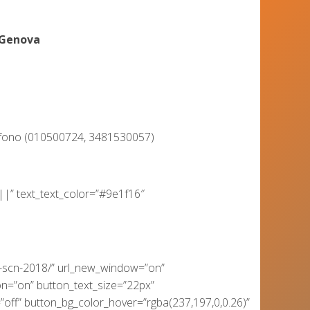
 Genova
telefono (010500724, 3481530057)
||” text_text_color=”#9e1f16″
ze-scn-2018/” url_new_window=”on”
on=”on” button_text_size=”22px”
off” button_bg_color_hover=”rgba(237,197,0,0.26)”