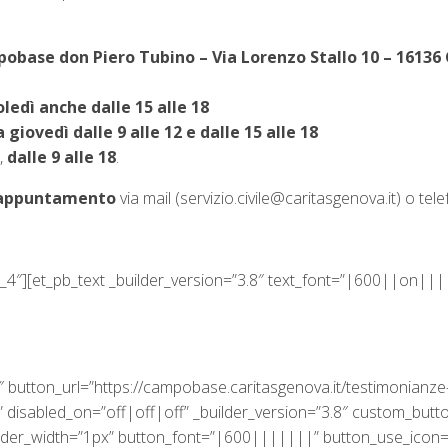
obase don Piero Tubino – Via Lorenzo Stallo 10 – 16136
oledì anche dalle 15 alle 18
 giovedì dalle 9 alle 12 e dalle 15 alle 18
,
dalle 9 alle 18
.
 appuntamento
via mail (servizio.civile@caritasgenova.it) o 
_4″][et_pb_text _builder_version=”3.8″ text_font=”|600||on|||
″ button_url=”https://campobase.caritasgenova.it/testimonian
 disabled_on=”off|off|off” _builder_version=”3.8″ custom_butt
rder_width=”1px” button_font=”|600|||||||” button_use_icon=”