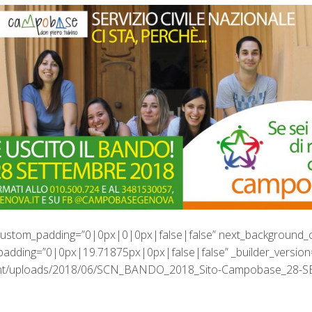
8″ custom_padding=”0|0px|0|0px|false|false” next_background
padding=”0|0px|19.71875px|0px|false|false” _builder_version=
tent/uploads/2018/06/SCN_BANDO_2018_Sito-Campobase_28-SET