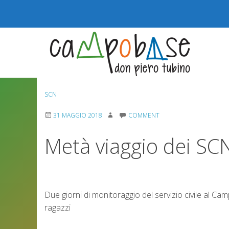
Skip
to
content
SCN
31 MAGGIO 2018
COMMENT
Metà viaggio dei SC
Due giorni di monitoraggio del servizio civile al Ca
ragazzi