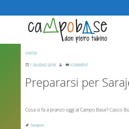
Skip
to
content
CHIODI
1 GIUGNO 2018
COMMENT
Prepararsi per Sara
Cosa si fa a pranzo oggi al Campo Base? Casco Bianc
Sarajevo