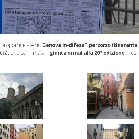
proporre e vivere “
Genova in-difesa”
,
percorso itinerante a
ttà.
Una camminata –
giunta ormai alla 20° edizione
– con 