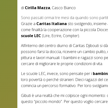
di
Cirilla Mazza
, Casco Bianco
Sono passati ormai tre mesi da quando sono partita pe
Grazie a
Caritas Italiana
sto svolgendo, insieme
come finalità la cooperazione con la piccola Diocesi
scuole LEC
(Lire, Ecrire, Compter).
All’interno del centro diurno di Caritas Djibouti si d
possono farsi la doccia, ricevere un cambio pulito, u
pittura e lavori manuali.
I bambini e ragazzi sono p
cercare di migliorare le proprie condizioni di vita.
Le scuole LEC, invece, sono pensate per i
bambini
loro povertà o perché stranieri. Dieci ragazzi del 
comincia un percorso formativo.
Per loro svolgiamo
Gibuti è una realtà che mi colpisce ogni momento: og
questo “piccolo mondo”. Per questo voglio cercare 