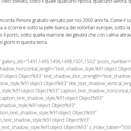
 il cielo stellato, sotto il quale qualcuno riposa, qualcuno lavor
 ricorda l’Amore gratuito versato per noi 2000 anni fa. Come il 
 a scorrere sotto la pelle bianca dei volontari europei, sotto la 
o il porto, sotto quella marrone dei gibutini che con calma attra
i giorni in questa terra.
.7″ gallery_ids=”1491,1495,1496,1498,1501,1502″ posts_number=”
_shadow_horizontal_length=”text_shadow_style,%91object Obje
%91object Object%93″ text_shadow_blur_strength=”text_shadow
hadow_style,%91object Object%93″ title_text_shadow_vertical_le
ow_style,%91object Object%93″ caption_text_shadow_horizontal
”caption_text_shadow_style,%91object Object%93″
_shadow_style,%91object Object%93″
ation_text_shadow_style,%91object Object%93″
on_text_shadow_style,%91object Object%93″
_text_shadow_style,%91object Object%93″ z_index_tablet=”500