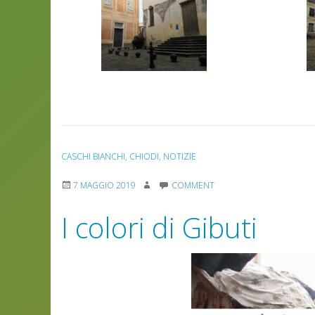
CASCHI BIANCHI
,
CHIODI
,
NOTIZIE
7 MAGGIO 2019
COMMENT
I colori di Gibuti