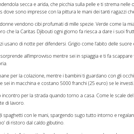
endendola secca e arida, che picchia sulla pelle e ti strema nelle
s dove sono impresse con la pittura le mani dei tanti ragazzi che
 le donne vendono cibi profumati di mille spezie. Verde come la 
oro che la Caritas Djibouti ogni giorno fa riesca a dare i suoi frut
zi usano di notte per difendersi. Grigio come l’abito delle suore
i sorprende all’improvviso mentre sei in spiaggia e ti fa scappare
ria.
l pane per la colazione, mentre i bambini ti guardano con gli occ
re sei in macchina e costano 5000 franchi (25 euro) se le investi.
o incontro per la strada quando torno a casa. Come le scale del 
e di lavoro.
gli spaghetti con le mani, spargendo sugo tutto intorno e regalan
 di ristoro dal caldo gibutino.