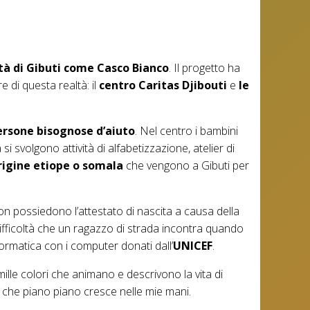
ittà di Gibuti come Casco Bianco
. Il progetto ha
 di questa realtà: il
centro Caritas Djibouti
e
le
persone bisognose d’aiuto
. Nel centro i bambini
i svolgono attività di alfabetizzazione, atelier di
rigine etiope o somala
che vengono a Gibuti per
n possiedono l’attestato di nascita a causa della
difficoltà che un ragazzo di strada incontra quando
formatica con i computer donati dall’
UNICEF
.
ille colori che animano e descrivono la vita di
 che piano piano cresce nelle mie mani.