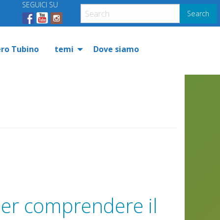
SEGUICI SU
Search
ero Tubino
temi
Dove siamo
per comprendere il