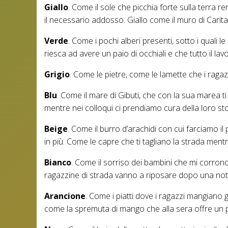
Giallo
. Come il sole che picchia forte sulla terra r
il necessario addosso. Giallo come il muro di Carita
Verde
. Come i pochi alberi presenti, sotto i quali
riesca ad avere un paio di occhiali e che tutto il lav
Grigio
. Come le pietre, come le lamette che i ragaz
Blu
. Come il mare di Gibuti, che con la sua marea t
mentre nei colloqui ci prendiamo cura della loro sto
Beige
. Come il burro d’arachidi con cui farciamo i
in più. Come le capre che ti tagliano la strada ment
Bianco
. Come il sorriso dei bambini che mi corron
ragazzine di strada vanno a riposare dopo una nott
Arancione
. Come i piatti dove i ragazzi mangiano 
come la spremuta di mango che alla sera offre un po’