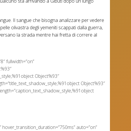
a, qualcuno sta arrivando a Gibuti dopo un lungo
sangue. Il sangue che bisogna analizzare per vedere
pelle olivastra degli yemeniti scappati dalla guerra,
versano la strada mentre hai fretta di correre al
8″ fullwidth=”on”
ct%93″
_style,%91object Object%93″
ngth=”title_text_shadow_style,%91object Object%93″
_length=”caption_text_shadow_style,%91object
″ hover_transition_duration=”750ms” auto=”on”