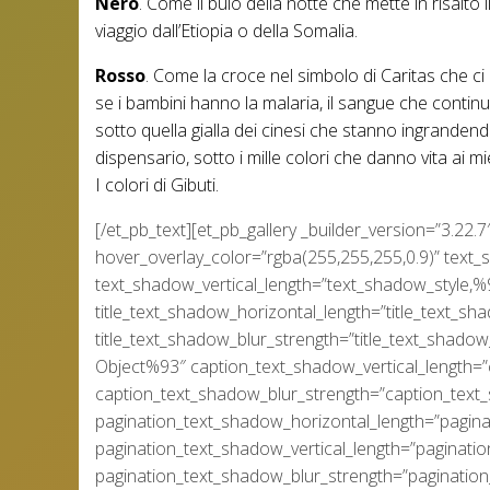
Nero
. Come il buio della notte che mette in risalto
viaggio dall’Etiopia o della Somalia.
Rosso
. Come la croce nel simbolo di Caritas che ci
se i bambini hanno la malaria, il sangue che continua
sotto quella gialla dei cinesi che stanno ingrandend
dispensario, sotto i mille colori che danno vita ai mie
I colori di Gibuti.
[/et_pb_text][et_pb_gallery _builder_version=”3.22
hover_overlay_color=”rgba(255,255,255,0.9)” text
text_shadow_vertical_length=”text_shadow_style,
title_text_shadow_horizontal_length=”title_text_s
title_text_shadow_blur_strength=”title_text_shad
Object%93″ caption_text_shadow_vertical_length=
caption_text_shadow_blur_strength=”caption_text
pagination_text_shadow_horizontal_length=”pagin
pagination_text_shadow_vertical_length=”paginati
pagination_text_shadow_blur_strength=”pagination