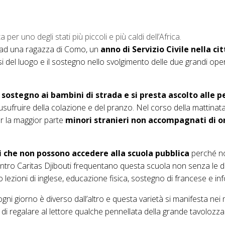
r uno degli stati più piccoli e più caldi dell’Africa.
 ad una ragazza di Como, un
anno di Servizio Civile nella c
 del luogo e il sostegno nello svolgimento delle due grandi opere
à
sostegno ai bambini di strada e si presta ascolto alle 
sufruire della colazione e del pranzo. Nel corso della mattinata s
er la maggior parte
minori stranieri non accompagnati di o
 che non possono accedere alla scuola pubblica
perché no
centro Caritas Djibouti frequentano questa scuola non senza le 
 lezioni di inglese, educazione fisica, sostegno di francese e in
ni giorno è diverso dall’altro e questa varietà si manifesta nei m
di regalare al lettore qualche pennellata della grande tavolozza