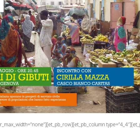
ner_max_width=”none”][et_pb_row][et_pb_column type=”4_4″][et_