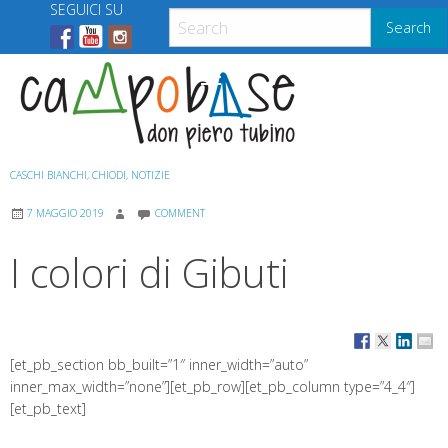
Skip
SEGUICI SU
Search
to
content
Menu
CASCHI BIANCHI
,
CHIODI
,
NOTIZIE
7 MAGGIO 2019
COMMENT
I colori di Gibuti
[et_pb_section bb_built=”1″ inner_width=”auto”
inner_max_width=”none”][et_pb_row][et_pb_column type=”4_4″]
[et_pb_text]