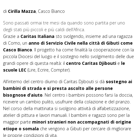
di
Cirilla Mazza
, Casco Bianco
Sono passati ormai tre mesi da quando sono partita per uno
degli stati più piccoli e più caldi dell’Africa.
Grazie a
Caritas Italiana
sto svolgendo, insieme ad una ragazza
di Como, un
anno di Servizio Civile nella città di Gibuti come
Casco Bianco
. Il progetto ha come finalità la cooperazione con la
piccola Diocesi del luogo e il sostegno nello svolgimento delle due
grandi opere di questa realtà: il
centro Caritas Djibouti
e
le
scuole LEC
(Lire, Ecrire, Compter).
All’interno del centro diurno di Caritas Djibouti si dà
sostegno ai
bambini di strada e si presta ascolto alle persone
bisognose d’aiuto
. Nel centro i bambini possono farsi la doccia,
ricevere un cambio pulito, usufruire della colazione e del pranzo.
Nel corso della mattinata si svolgono attività di alfabetizzazione,
atelier di pittura e lavori manuali.
I bambini e ragazzi sono per la
maggior parte
minori stranieri non accompagnati di origine
etiope o somala
che vengono a Gibuti per cercare di migliorare
le proprie condizioni di vita.