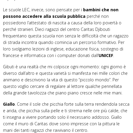
Le scuole LEC, invece, sono pensate per i
bambini che non
possono accedere alla scuola pubblica
perché non
possiedono l’attestato di nascita a causa della loro povertà o
perché stranieri. Dieci ragazzi del centro Caritas Djibouti
frequentano questa scuola non senza le difficoltà che un ragazzo
di strada incontra quando comincia un percorso formativo.
Per
loro svolgiamo lezioni di inglese, educazione fisica, sostegno di
francese e informatica con i computer donati dall’
UNICEF
.
Gibuti è una realtà che mi colpisce ogni momento: ogni giorno è
diverso dall’altro e questa varietà si manifesta nei mille colori che
animano e descrivono la vita di questo “piccolo mondo”. Per
questo voglio cercare di regalare al lettore qualche pennellata
della grande tavolozza che piano piano cresce nelle mie mani.
Giallo
. Come il sole che picchia forte sulla terra rendendola secca
e arida, che picchia sulla pelle e ti strema nelle ore più calde, che
ti insegna a vivere portando solo il necessario addosso. Giallo
come il muro di Caritas dove sono impresse con la pittura le
mani dei tanti ragazzi che ravvivano il centro.