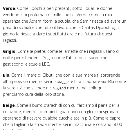
Verde
. Come i pochi alberi presenti, sotto i quali le donne
vendono cibi profumati di mille spezie. Verde come la mia
speranza che Acram ritorni a scuola, che Samir riesca ad avere un
paio di occhiali e che tutto il lavoro che la Caritas Djibouti ogni
giorno fa riesca a dare i suoi frutti ora e nel futuro di questi
ragazzi.
Grigio
. Come le pietre, come le lamette che i ragazzi usano di
notte per difendersi. Grigio come l’abito delle suore che
gestiscono le scuole LEC.
Blu
. Come il mare di Gibuti, che con la sua marea ti sorprende
all’improvviso mentre sei in spiaggia e ti fa scappare via. Blu come
la serenità che scende nei ragazzi mentre nei colloqui ci
prendiamo cura della loro storia.
Beige
. Come il burro d’arachidi con cui farciamo il pane per la
colazione, mentre i bambini ti guardano con gli occhi sgranati
sperando di ricevere qualche cucchiaiata in più. Come le capre
che ti tagliano la strada mentre sei in macchina e costano 5000