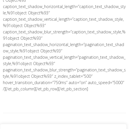
t Object%93″
caption_text_shadow_horizontal_length=”caption_text_shadow_sty
le,%91object Object%93″
caption_text_shadow_vertical_length=”caption_text_shadow_style,
%91object Object%93″
caption_text_shadow_blur_strength=”caption_text_shadow_style,%
91object Object%93″
pagination_text_shadow_horizontal_length=”pagination_text_shad
ow_style,%91object Object%93″
pagination_text_shadow_vertical_length=”pagination_text_shadow_
style,%91object Object%93″
pagination_text_shadow_blur_strength=”pagination_text_shadow_s
tyle,%91object Object%93″ z_index_tablet=”500″
hover_transition_duration=”750ms” auto=”on” auto_speed=”5000″
/][/et_pb_column][/et_pb_row][/et_pb_section]
«
Pace di corsa 2019,
Tenda. Bivacco di Comunità a