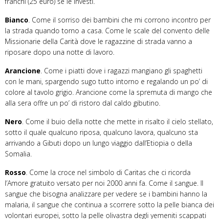
franchi (25 euro) se le investi.
Bianco
. Come il sorriso dei bambini che mi corrono incontro per
la strada quando torno a casa. Come le scale del convento delle
Missionarie della Carità dove le ragazzine di strada vanno a
riposare dopo una notte di lavoro.
Arancione
. Come i piatti dove i ragazzi mangiano gli spaghetti
con le mani, spargendo sugo tutto intorno e regalando un po’ di
colore al tavolo grigio. Arancione come la spremuta di mango che
alla sera offre un po’ di ristoro dal caldo gibutino.
Nero
. Come il buio della notte che mette in risalto il cielo stellato,
sotto il quale qualcuno riposa, qualcuno lavora, qualcuno sta
arrivando a Gibuti dopo un lungo viaggio dall’Etiopia o della
Somalia.
Rosso
. Come la croce nel simbolo di Caritas che ci ricorda
l’Amore gratuito versato per noi 2000 anni fa. Come il sangue. Il
sangue che bisogna analizzare per vedere se i bambini hanno la
malaria, il sangue che continua a scorrere sotto la pelle bianca dei
volontari europei, sotto la pelle olivastra degli yemeniti scappati