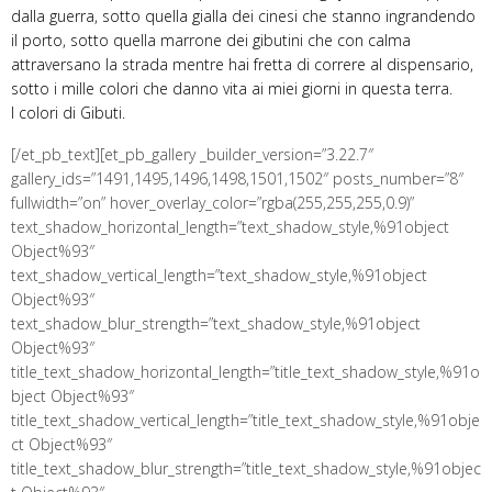
dalla guerra, sotto quella gialla dei cinesi che stanno ingrandendo
il porto, sotto quella marrone dei gibutini che con calma
attraversano la strada mentre hai fretta di correre al dispensario,
sotto i mille colori che danno vita ai miei giorni in questa terra.
I colori di Gibuti.
[/et_pb_text][et_pb_gallery _builder_version=”3.22.7″
gallery_ids=”1491,1495,1496,1498,1501,1502″ posts_number=”8″
fullwidth=”on” hover_overlay_color=”rgba(255,255,255,0.9)”
text_shadow_horizontal_length=”text_shadow_style,%91object
Object%93″
text_shadow_vertical_length=”text_shadow_style,%91object
Object%93″
text_shadow_blur_strength=”text_shadow_style,%91object
Object%93″
title_text_shadow_horizontal_length=”title_text_shadow_style,%91o
bject Object%93″
title_text_shadow_vertical_length=”title_text_shadow_style,%91obje
ct Object%93″
title_text_shadow_blur_strength=”title_text_shadow_style,%91objec