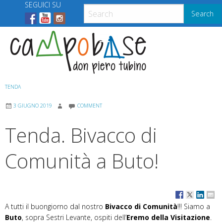
Skip
SEGUICI SU
Search
to
content
Menu
TENDA
3 GIUGNO 2019
COMMENT
Tenda. Bivacco di
Comunità a Buto!
A tutti il buongiorno dal nostro
Bivacco di Comunità
!!! Siamo a
Buto
, sopra Sestri Levante, ospiti dell’
Eremo della Visitazione
.