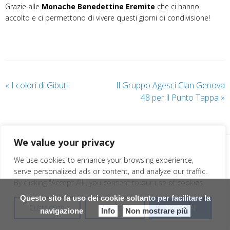
Grazie alle
Monache Benedettine Eremite
che ci hanno
accolto e ci permettono di vivere questi giorni di condivisione!
«
I colori di Gibuti
Il Gruppo Agesci Clan Genova
48 per il Punto Tappa
»
We value your privacy
We use cookies to enhance your browsing experience,
serve personalized ads or content, and analyze our traffic.
By clicking "Accept All", you consent to our use of cookies.
Questo sito fa uso dei cookie soltanto per facilitare la
Customize
Reject All
Accept All
navigazione
Info
Non mostrare più