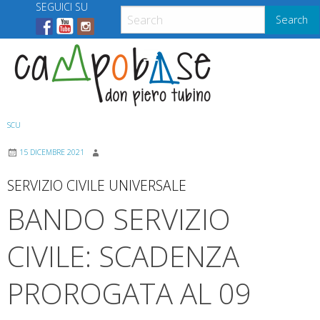
Skip
SEGUICI SU
Search
to
content
Menu
SCU
15 DICEMBRE 2021
SERVIZIO CIVILE UNIVERSALE
BANDO SERVIZIO
CIVILE: SCADENZA
PROROGATA AL 09