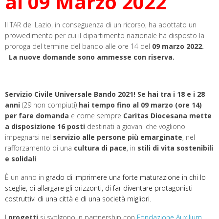
al 09 Marzo 2022
Il TAR del Lazio, in conseguenza di un ricorso, ha adottato un
provvedimento per cui il dipartimento nazionale ha disposto la
proroga del termine del bando alle ore 14 del
09 marzo 2022.
La nuove domande sono ammesse con riserva.
Servizio Civile Universale Bando 2021! Se hai tra i 18 e i 28
anni
(29 non compiuti)
hai tempo fino al 09 marzo (ore 14)
per fare domanda
e come sempre
Caritas Diocesana mette
a disposizione 16 posti
destinati a giovani
che vogliono
impegnarsi nel
servizio alle persone più emarginate
, nel
rafforzamento di una
cultura di pace
, in
stili di vita sostenibili
e solidali
.
È un anno in
grado di imprimere una forte maturazione in chi lo
sceglie, di allargare gli orizzonti, di far diventare protagonisti
costruttivi di una città e di una società migliori.
I
progetti
si svolgono in partnership con
Fondazione Auxilium
.